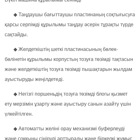
◆ Таңдаушы бағыттаушы пластинаның соқтығысуға
қарсы серпімді құрылымы таңдау әсерін тұрақты түрде
сақтайды.
◆ Желдеткіштің шеткі пластинасының бөлек-
бөлінетін құрылымы корпустың тозуға төзімді тақтасын
және желдеткіштің тозуға төзімді пышақтарын жылдам
ауыстыруды жеңілдетеді.
◆ Негізгі поршеньдің тозуға төзімді блогы қызмет
ету мерзімін ұзарту және ауыстыру санын азайту үшін
үлкейтілген.
◆ Автоматты желіні орау механизмі буферлеуді
және соққыны сіңіруді арттырады және біркелкі жұмыс