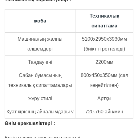
Техникалық
жоба
сипаттама
Машинаның жалпы
5100x2950x3930мм
өлшемдері
(биіктігі реттеледі)
Таңдау ені
2200мм
Сабан бумасының
800x450x350мм (сәл
техникалық сипаттамалары
кеңейтілген)
жүру стилі
Артқы
Қуат кірісінің айналымдары v
720-760 айн/мин
Өнім ерекшеліктері：
Бүкіл машина құрылымы сенімді