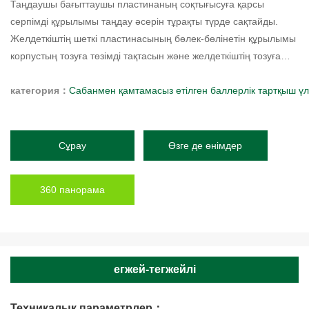
Таңдаушы бағыттаушы пластинаның соқтығысуға қарсы
серпімді құрылымы таңдау әсерін тұрақты түрде сақтайды.
Желдеткіштің шеткі пластинасының бөлек-бөлінетін құрылымы
корпустың тозуға төзімді тақтасын және желдеткіштің тозуға
төзімді пышақтарын жылдам ауыстыруды жеңілдетеді.
категория：
Сабанмен қамтамасыз етiлген баллерлiк тартқыш үлг
Сұрау
Өзге де өнiмдер
360 панорама
егжей-тегжейлі
Техникалық параметрлер：