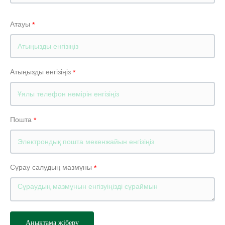
Атауы
Атыңызды енгізіңіз
Пошта
Сұрау салудың мазмұны
Анықтама жіберу