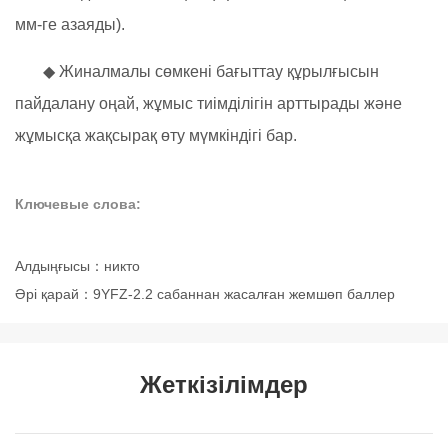
мм-ге азаяды).
◆ Жиналмалы сөмкені бағыттау құрылғысын
пайдалану оңай, жұмыс тиімділігін арттырады және
жұмысқа жақсырақ өту мүмкіндігі бар.
Ключевые слова:
Алдыңғысы：
никто
Әрі қарай：
9YFZ-2.2 сабаннан жасалған жемшөп баллер
Жеткізілімдер