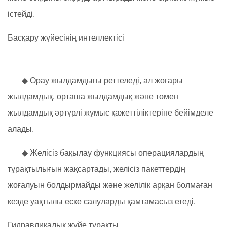
істейді.
Басқару жүйесінің интеллектісі
◆ Орау жылдамдығы реттеледі, ал жоғары
жылдамдық, орташа жылдамдық және төмен
жылдамдық әртүрлі жұмыс қажеттіліктеріне бейімделе
алады.
◆ Желісіз бақылау функциясы операциялардың
тұрақтылығын жақсартады, желісіз пакеттердің
жоғалуын болдырмайды және желілік арқан болмаған
кезде уақтылы еске салуларды қамтамасыз етеді.
Гидравликалық жүйе тұрақты