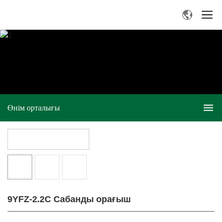
Өнім орталығы
9YFZ-2.2C Сабанды орағыш