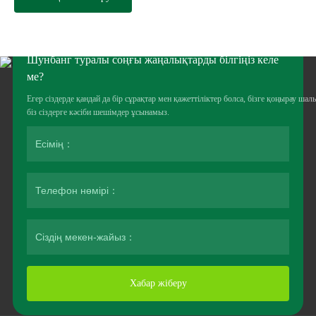
Шунбанг туралы соңғы жаңалықтарды білгіңіз келе
ме?
Егер сіздерде қандай да бір сұрақтар мен қажеттіліктер болса, бізге қоңырау шал
біз сіздерге кәсіби шешімдер ұсынамыз.
Хабар жіберу