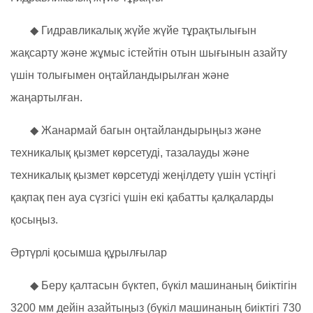
◆ Гидравликалық жүйе жүйе тұрақтылығын
жақсарту және жұмыс істейтін отын шығынын азайту
үшін толығымен оңтайландырылған және
жаңартылған.
◆ Жанармай багын оңтайландырыңыз және
техникалық қызмет көрсетуді, тазалауды және
техникалық қызмет көрсетуді жеңілдету үшін үстіңгі
қақпақ пен ауа сүзгісі үшін екі қабатты қалқаларды
қосыңыз.
Әртүрлі қосымша құрылғылар
◆ Беру қалтасын бүктеп, бүкіл машинаның биіктігін
3200 мм дейін азайтыңыз (бүкіл машинаның биіктігі 730