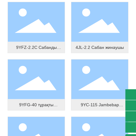
9YFZ-2.2C Сабанды
4JL-2.2 Сабан жинаушы
орағыш
9YFG-40 тұрақты
9YC-115 Jambebap
сабаннан жасалған
автокөлігінде бірінші
sbnj15734448822@163.com
жемшөп баллер
болып қолданылды
微信二维码
扫一扫微信二维码
+77769977888
关注我们动态